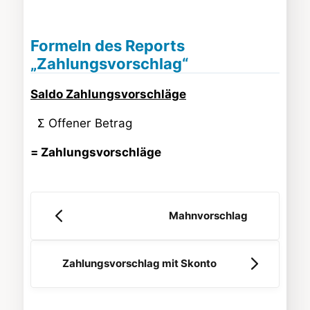
Formeln des Reports
„Zahlungsvorschlag“
Saldo Zahlungsvorschläge
Σ Offener Betrag
= Zahlungsvorschläge
Mahnvorschlag
Zahlungsvorschlag mit Skonto