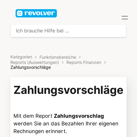
Kategorien
​Funktionsbereiche
​Reports (Auswertungen)
​Reports Finanzen
Zahlungsvorschläge
Zahlungsvorschläge
Mit dem Report
Zahlungsvorschlag
werden Sie an das Bezahlen Ihrer eigenen
Rechnungen erinnert.