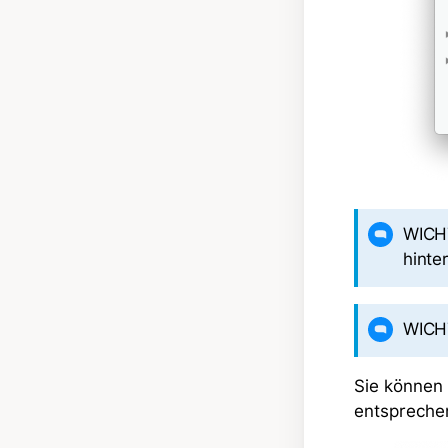
WICHT
hinte
WICHT
Sie können 
entspreche