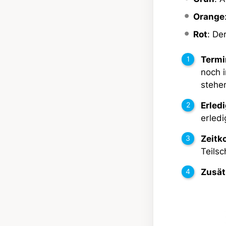
Orange
Rot
: De
Termi
noch i
stehen
Erledi
erled
Zeitk
Teilsc
Zusät