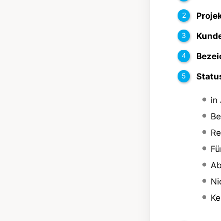
Proje
Kunde
Bezei
Statu
in
Be
Re
Fü
Ab
Ni
Ke