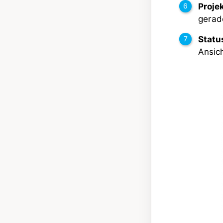
Proje
gerad
Statu
Ansich