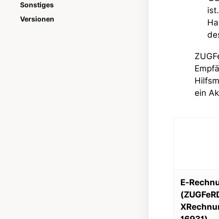
Sonstiges
is
Versionen
Ha
de
ZUGFe
Empfä
Hilfs
ein Ak
E-Rechn
(ZUGFeRD
XRechnu