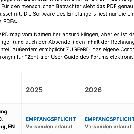
t. Für den menschlichen Betrachter sieht das PDF genau
usschrift. Die Software des Empfängers liest nur die e
s PDFs.
RD mag vom Namen her absurd klingen, aber es ist kla
nger (und auch der Absender) den Inhalt der Rechnung
mittel. Außerdem ermöglicht ZUGFeRD, das eigene Corp
ronym für "
Z
entraler
U
ser
G
uide des
F
orums
e
lektroni
2025
2026
ung
,
EMPFANGSPFLICHT
EMPFANGSPFLICH
ng, EN
Versenden erlaubt
Versenden erlaubt