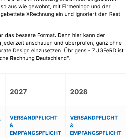
 so aus wie gewohnt, mit Firmenlogo und der
ingebettete XRechnung ein und ignoriert den Rest
r das bessere Format. Denn hier kann der
 jederzeit anschauen und überprüfen, ganz ohne
orate Design einzusetzen. Übrigens - ZUGFeRD ist
sche
R
echnung
D
eutschland".
2027
2028
VERSANDPFLICHT
VERSANDPFLICHT
T
&
&
EMPFANGSPFLICHT
EMPFANGSPFLICHT