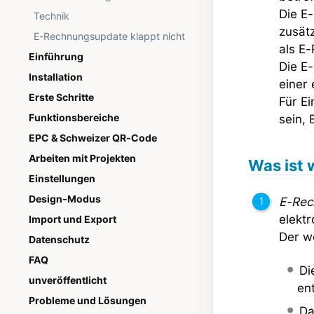
Die E-
Technik
zusätz
E-Rechnungsupdate klappt nicht
als E
Einführung
Die E
Installation
einer 
Erste Schritte
Für E
Funktionsbereiche
sein,
EPC & Schweizer QR-Code
Arbeiten mit Projekten
Was ist
Einstellungen
Design-Modus
E-Rec
elekt
Import und Export
Der w
Datenschutz
FAQ
Di
unveröffentlicht
ent
Probleme und Lösungen
Da