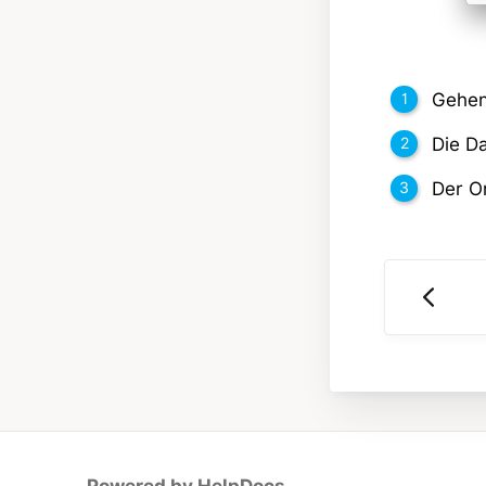
Gehen
Die D
Der Or
(opens in a new tab)